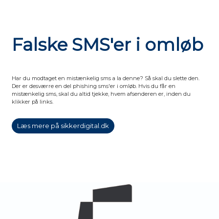
Falske SMS'er i omløb
Har du modtaget en mistænkelig sms a la denne? Så skal du slette den.
Der er desværre en del phishing sms'er i omløb. Hvis du får en
mistænkelig sms, skal du altid tjekke, hvem afsenderen er, inden du
klikker på links.
Læs mere på sikkerdigital.dk