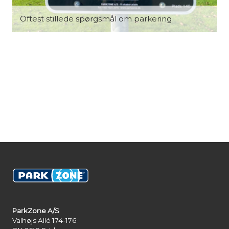
Oftest stillede spørgsmål om parkering
ParkZone A/S
Valhøjs Allé 174-176